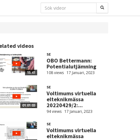
elated videos
SE
OBO Bettermann:
Potentialutjämning
108 views
17 Januari, 2023
15:41
SE
Voltimums virtuella
elteknikmässa
20220429/2:...
01:01:03
94 views
17 Januari, 2023
SE
Voltimums virtuella
elteknikmässa