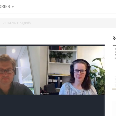
ORIER
20210420/1: Signify
R