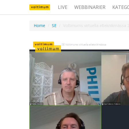
LIVE
WEBBINARIER
KATEG
Home
SE
Voltimums virtuella elteknikmässa 