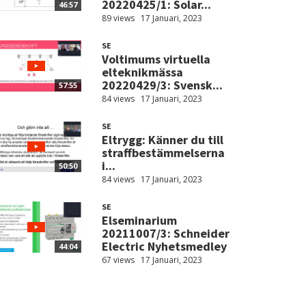
20220425/1: Solar...
46:57
89 views
17 Januari, 2023
SE
Voltimums virtuella
elteknikmässa
20220429/3: Svensk...
57:55
84 views
17 Januari, 2023
SE
Eltrygg: Känner du till
straffbestämmelserna
i...
50:50
84 views
17 Januari, 2023
SE
Elseminarium
20211007/3: Schneider
Electric Nyhetsmedley
44:04
67 views
17 Januari, 2023