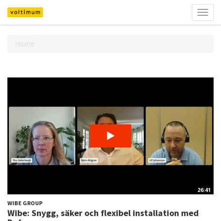
Välj
navig
Home
26:41
WIBE GROUP
Wibe: Snygg, säker och flexibel installation med