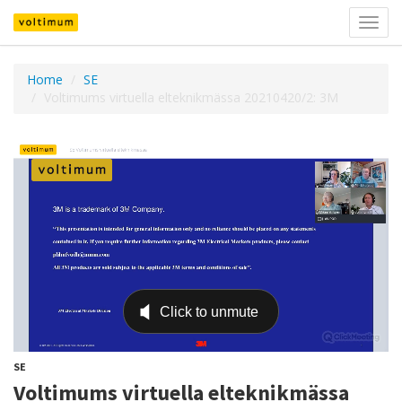
Välj
navig
Home
SE
Voltimums virtuella elteknikmässa 20210420/2: 3M
SE
Voltimums virtuella elteknikmässa