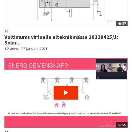
46:57
SE
Voltimums virtuella elteknikmässa 20220425/1:
Solar...
89 views
17 Januari, 2023
57:55