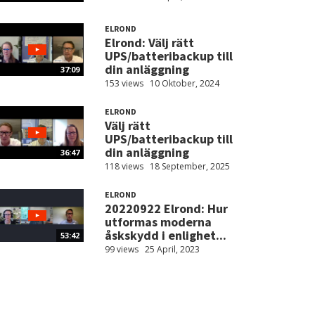
ELROND
Elrond: Välj rätt
UPS/batteribackup till
din anläggning
37:09
153 views
10 Oktober, 2024
ELROND
Välj rätt
UPS/batteribackup till
din anläggning
36:47
118 views
18 September, 2025
ELROND
20220922 Elrond: Hur
utformas moderna
åskskydd i enlighet...
53:42
99 views
25 April, 2023