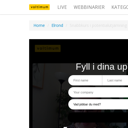
LIVE
WEBBINARIER
KATEG
Home
Elrond
Snabbkurs i potentialutjämning