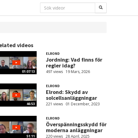
elated videos
ELROND
Jordning: Vad finns för
regler idag?
497 views
19 Mars, 2026
01:07:13
ELROND
Elrond: Skydd av
solcellsanläggningar
221 views
01 December, 2023
46:53
ELROND
Överspänningsskydd för
moderna anläggningar
220 views
28 April, 2025
51:11