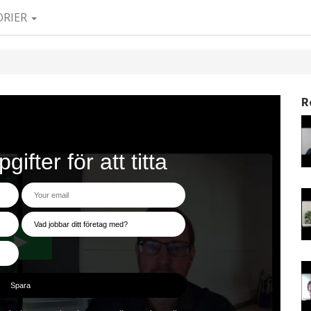
ORIER
R