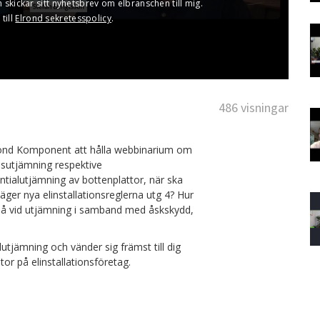
486 visningar
ond Komponent att hålla webbinarium om
dsutjämning respektive
ialutjämning av bottenplattor, när ska
säger nya elinstallationsreglerna utg 4? Hur
på vid utjämning i samband med åskskydd,
lutjämning och vänder sig främst till dig
tor på elinstallationsföretag.