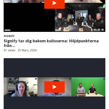
01:05:45
SIGNIFY
Signify tar dig bakom kulisserna: Höjdpunkterna
från...
61 views
25 Mars, 2026