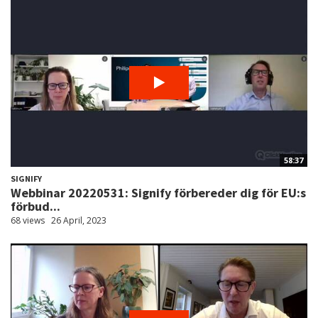
58:37
SIGNIFY
Webbinar 20220531: Signify förbereder dig för EU:s
förbud...
68 views
26 April, 2023