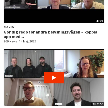
33:28
SIGNIFY
Gör dig redo för andra belysningsvågen – koppla
upp med...
269 views
14 Maj, 2025
01:03:56