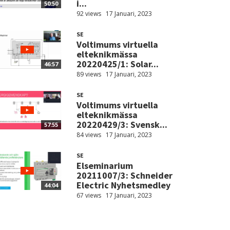
i...
50:50
92 views
17 Januari, 2023
SE
Voltimums virtuella
elteknikmässa
20220425/1: Solar...
46:57
89 views
17 Januari, 2023
SE
Voltimums virtuella
elteknikmässa
20220429/3: Svensk...
57:55
84 views
17 Januari, 2023
SE
Elseminarium
20211007/3: Schneider
Electric Nyhetsmedley
44:04
67 views
17 Januari, 2023