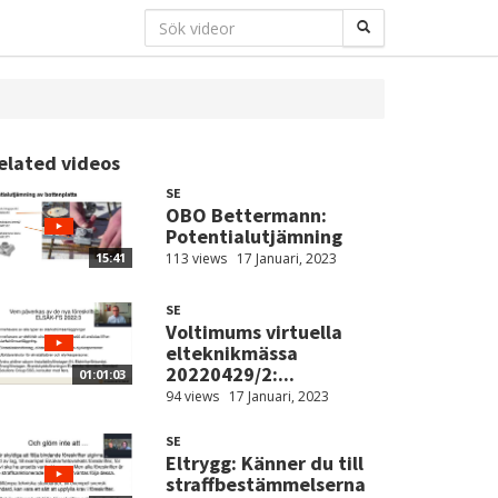
elated videos
SE
OBO Bettermann:
Potentialutjämning
113 views
17 Januari, 2023
15:41
SE
Voltimums virtuella
elteknikmässa
20220429/2:...
01:01:03
94 views
17 Januari, 2023
SE
Eltrygg: Känner du till
straffbestämmelserna