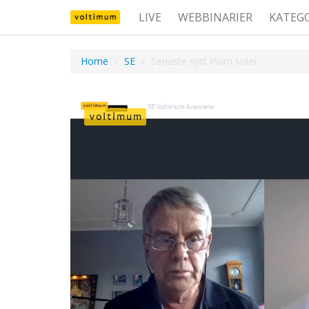
LIVE
WEBBINARIER
KATEG
Home
SE
Senaste nytt inom solel