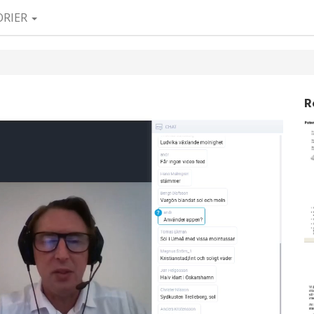
ORIER
R