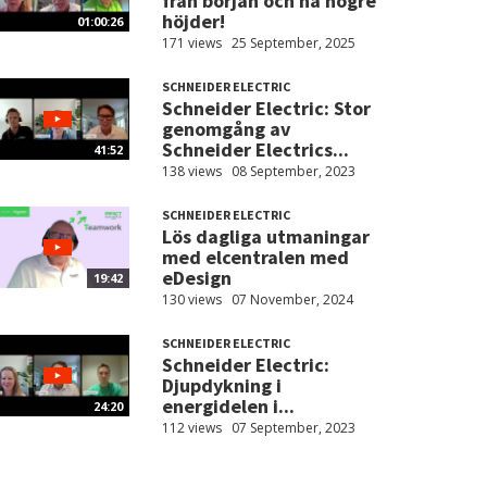
från början och nå högre
höjder!
01:00:26
171 views
25 September, 2025
SCHNEIDER ELECTRIC
Schneider Electric: Stor
genomgång av
Schneider Electrics...
41:52
138 views
08 September, 2023
SCHNEIDER ELECTRIC
Lös dagliga utmaningar
med elcentralen med
eDesign
19:42
130 views
07 November, 2024
SCHNEIDER ELECTRIC
Schneider Electric:
Djupdykning i
energidelen i...
24:20
112 views
07 September, 2023