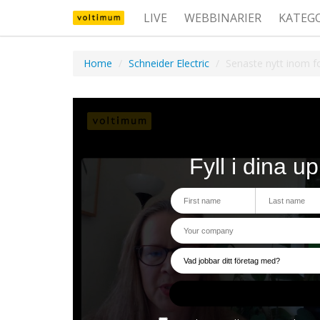
LIVE
WEBBINARIER
KATEG
Home
Schneider Electric
Senaste nytt inom fo