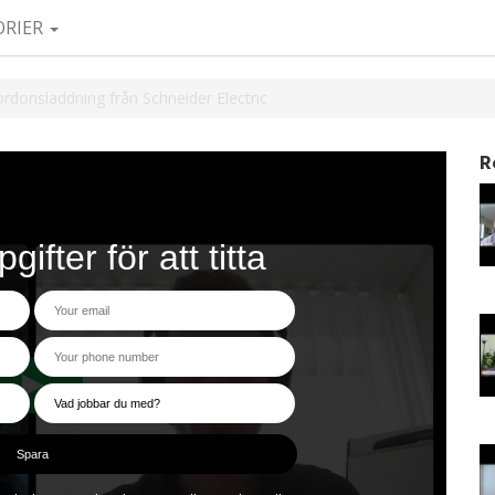
ORIER
rdonsladdning från Schneider Electric
R