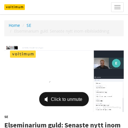
Välj
navig
Home
SE
Elseminarium guld: Senaste nytt inom elbilsladdning
SE
Elseminarium guld: Senaste nytt inom