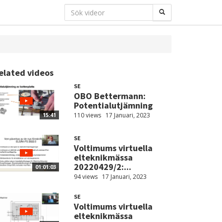
elated videos
SE
OBO Bettermann:
Potentialutjämning
110 views
17 Januari, 2023
15:41
SE
Voltimums virtuella
elteknikmässa
20220429/2:...
01:01:03
94 views
17 Januari, 2023
SE
Voltimums virtuella
elteknikmässa