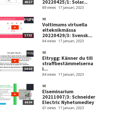
20220425/1: Solar...
46:57
89 views
17 Januari, 2023
SE
Voltimums virtuella
elteknikmässa
20220429/3: Svensk...
57:55
84 views
17 Januari, 2023
SE
Eltrygg: Känner du till
straffbestämmelserna
i...
50:50
84 views
17 Januari, 2023
SE
Elseminarium
20211007/3: Schneider
Electric Nyhetsmedley
44:04
67 views
17 Januari, 2023