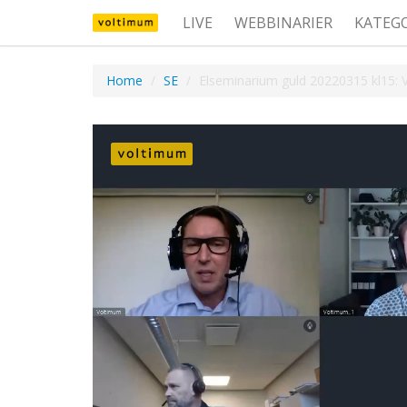
LIVE
WEBBINARIER
KATEG
Home
SE
Elseminarium guld 20220315 kl15: V