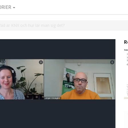
ORIER
ad är KNX och hur lär man sig det?
R