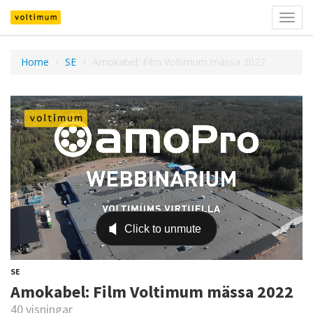
Välj
navig
Home
SE
Amokabel: Film Voltimum mässa 2022
SE
Amokabel: Film Voltimum mässa 2022
40 visningar