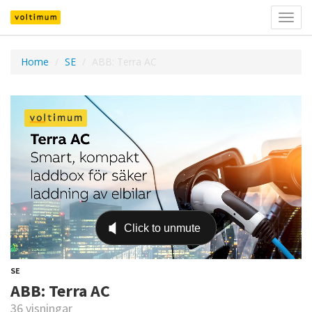
Välj
navig
Home
SE
ABB: Terra AC
SE
ABB: Terra AC
36 visningar