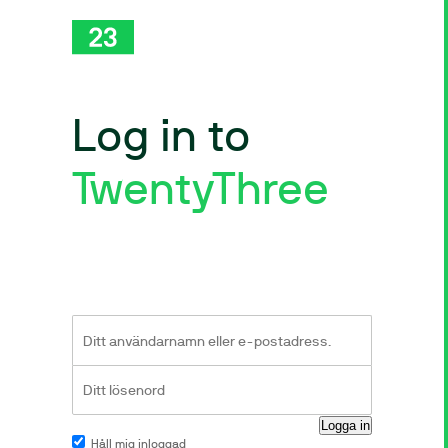
Log in to
TwentyThree
Håll mig inloggad