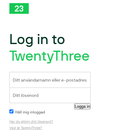
Log in to
TwentyThree
Håll mig inloggad
Har du glömt ditt lösenord?
Vad är TwentyThree?